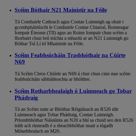
Scéim Bóthair N21 Mainistir na Féile
Tá Comhairle Cathrach agus Contae Luimnigh ag obair i
gcomhpháirtíocht le Comhairle Contae Chiarraí, Bonneagar
Iompair Éireann (TII) agus an Roinn Iompair chun scéim a
fhorbairt chun brú tráchta a mhaolú ar an N21 Luimnigh go
Bóthar Trá Lí trí Mhainistir na Féile.
Scéim Feabhsúcháin Trasbhóthair na Cúirte
N69
Tá Scéim Chros Chúirte an N69 á chur chun cinn mar scéim
feabhsúcháin sábháilteachta ar bhóithre.
Scéim Rotharbhealaigh ó Luimneach go Tobar
Phádraig
Tá an Scéim suite ar Bhóthar Réigiúnach an R526 idir
Luimneach agus Tobar Phádraig, Contae Luimnigh.
Príomhbhóthar Náisiúnta an N20 a bhí sa chuid seo den R526
tráth ach rinneadh é a sheachbhóthar nuair a tógadh
Mótarbhealach an M20.