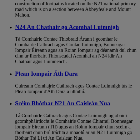
construction of footpaths located on the N21 national primary
road which is on a section between Abbeyfeale and Mount
Mahon.
N24 An Chathair go Acomhal Luimnigh
Tá Comhairle Contae Thiobraid Árann i gcomhar le
Comhairle Cathrach agus Contae Luimnigh, Bonneagar
Iompair Éireann agus an Roinn Iompair ag déanamh dul chun
cinn ar fhorbairt Thionscadal Acomhal an N24 idir An
Chathair agus Luimneach.
Plean Iompair Áth Dara
Cuireann Comhairle Cathrach agus Contae Luimnigh tús le
Plean Iompair d'Áth Dara a ullmhú.
Scéim Bhóthar N21 An Caisleán Nua
Tá Comhairle Cathrach agus Contae Luimnigh ag obair i
gcomhpháirtíocht le Comhairle Contae Chiarraí, Bonneagar
Iompair Éireann (TII) agus an Roinn Iompair chun scéim a
fhorbairt chun brú tráchta a mhaolú ar an N21 Luimnigh go
Bóthar Trá Lí trí An Caisleán Nua.