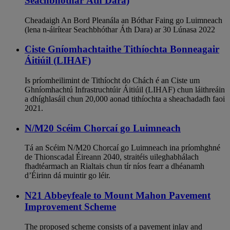
Seachbhóthar Áth Dara)
Cheadaigh An Bord Pleanála an Bóthar Faing go Luimneach
(lena n-áirítear Seachbhóthar Áth Dara) ar 30 Lúnasa 2022
Ciste Gníomhachtaithe Tithíochta Bonneagair
Áitiúil (LIHAF)
Is príomheilimint de Tithíocht do Chách é an Ciste um
Ghníomhachtú Infrastruchtúir Áitiúil (LIHAF) chun láithreáin
a dhíghlasáil chun 20,000 aonad tithíochta a sheachadadh faoi
2021.
N/M20 Scéim Chorcaí go Luimneach
Tá an Scéim N/M20 Chorcaí go Luimneach ina príomhghné
de Thionscadal Éireann 2040, straitéis uileghabhálach
fhadtéarmach an Rialtais chun tír níos fearr a dhéanamh
d’Éirinn dá muintir go léir.
N21 Abbeyfeale to Mount Mahon Pavement
Improvement Scheme
The proposed scheme consists of a pavement inlay and