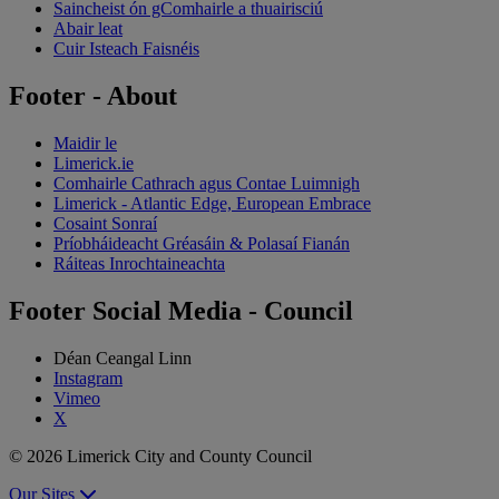
Saincheist ón gComhairle a thuairisciú
Abair leat
Cuir Isteach Faisnéis
Footer - About
Maidir le
Limerick.ie
Comhairle Cathrach agus Contae Luimnigh
Limerick - Atlantic Edge, European Embrace
Cosaint Sonraí
Príobháideacht Gréasáin & Polasaí Fianán
Ráiteas Inrochtaineachta
Footer Social Media - Council
Déan Ceangal Linn
Instagram
Vimeo
X
© 2026 Limerick City and County Council
Our Sites