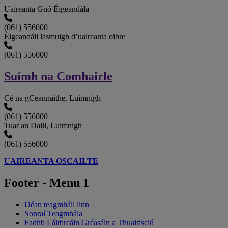
Uaireanta Gnó Éigeandála
(061) 556000
Éigeandáil lasmuigh d’uaireanta oibre
(061) 556000
Suímh na Comhairle
Cé na gCeannaithe, Luimnigh
(061) 556000
Tuar an Daill, Luimnigh
(061) 556000
UAIREANTA OSCAILTE
Footer - Menu 1
Déan teagmháil linn
Sonraí Teagmhála
Fadhb Láithreáin Gréasáin a Thuairisciú