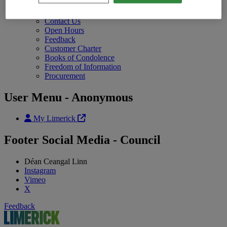
Photo Galleries
Contact Us
Contact Uschild menu items
Contact Us
Open Hours
Feedback
Customer Charter
Books of Condolence
Freedom of Information
Procurement
User Menu - Anonymous
My Limerick
Footer Social Media - Council
Déan Ceangal Linn
Instagram
Vimeo
X
Feedback