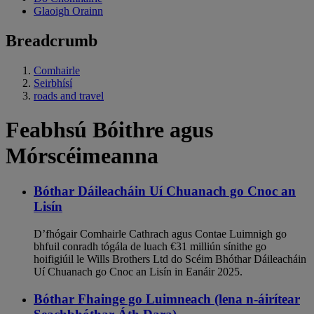
Glaoigh Orainn
Breadcrumb
Comhairle
Seirbhísí
roads and travel
Feabhsú Bóithre agus
Mórscéimeanna
Bóthar Dáileacháin Uí Chuanach go Cnoc an
Lisín
D’fhógair Comhairle Cathrach agus Contae Luimnigh go
bhfuil conradh tógála de luach €31 milliún sínithe go
hoifigiúil le Wills Brothers Ltd do Scéim Bhóthar Dáileacháin
Uí Chuanach go Cnoc an Lisín in Eanáir 2025.
Bóthar Fhainge go Luimneach (lena n-áirítear