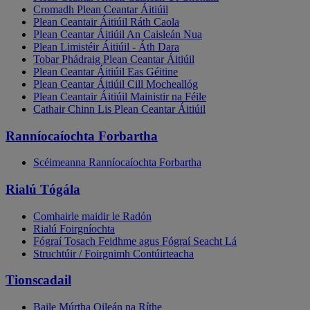
Cromadh Plean Ceantar Áitiúil
Plean Ceantair Áitiúil Ráth Caola
Plean Ceantar Áitiúil An Caisleán Nua
Plean Limistéir Áitiúil - Áth Dara
Tobar Phádraig Plean Ceantar Áitiúil
Plean Ceantar Áitiúil Eas Géitine
Plean Ceantar Áitiúil Cill Mocheallóg
Plean Ceantair Áitiúil Mainistir na Féile
Cathair Chinn Lis Plean Ceantar Áitiúil
Ranníocaíochta Forbartha
Scéimeanna Ranníocaíochta Forbartha
Rialú Tógála
Comhairle maidir le Radón
Rialú Foirgníochta
Fógraí Tosach Feidhme agus Fógraí Seacht Lá
Struchtúir / Foirgnimh Contúirteacha
Tionscadail
Baile Múrtha Oileán na Ríthe