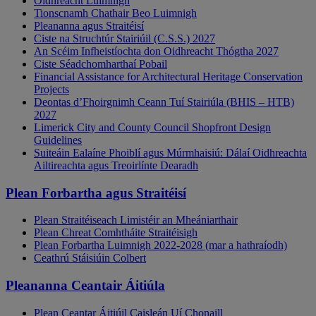
Oidhreacht Luimnigh
Tionscnamh Chathair Beo Luimnigh
Pleananna agus Straitéisí
Ciste na Struchtúr Stairiúil (C.S.S.) 2027
An Scéim Infheistíochta don Oidhreacht Thógtha 2027
Ciste Séadchomharthaí Pobail
Financial Assistance for Architectural Heritage Conservation
Projects
Deontas d’Fhoirgnimh Ceann Tuí Stairiúla (BHIS – HTB)
2027
Limerick City and County Council Shopfront Design
Guidelines
Suiteáin Ealaíne Phoiblí agus Múrmhaisiú: Dálaí Oidhreachta
Ailtireachta agus Treoirlínte Dearadh
Plean Forbartha agus Straitéisí
Plean Straitéiseach Limistéir an Mheániarthair
Plean Chreat Comhtháite Straitéisigh
Plean Forbartha Luimnigh 2022-2028 (mar a hathraíodh)
Ceathrú Stáisiúin Colbert
Pleananna Ceantair Áitiúla
Plean Ceantar Áitiúil Caisleán Uí Chonaill