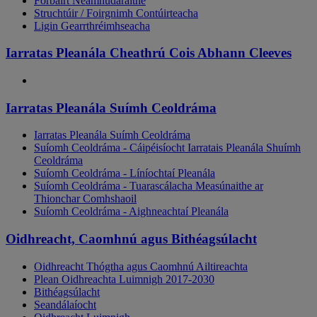
Forbairt Neamhúdaraithe
Struchtúir / Foirgnimh Contúirteacha
Ligin Gearrthréimhseacha
Iarratas Pleanála Cheathrú Cois Abhann Cleeves
Iarratas Pleanála Suímh Ceoldráma
Iarratas Pleanála Suímh Ceoldráma
Suíomh Ceoldráma - Cáipéisíocht Iarratais Pleanála Shuímh
Ceoldráma
Suíomh Ceoldráma - Líníochtaí Pleanála
Suíomh Ceoldráma - Tuarascálacha Measúnaithe ar
Thionchar Comhshaoil
Suíomh Ceoldráma - Aighneachtaí Pleanála
Oidhreacht, Caomhnú agus Bithéagsúlacht
Oidhreacht Thógtha agus Caomhnú Ailtireachta
Plean Oidhreachta Luimnigh 2017-2030
Bithéagsúlacht
Seandálaíocht