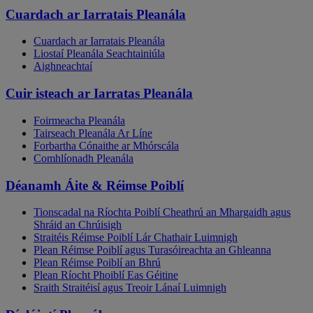
Cuardach ar Iarratais Pleanála
Cuardach ar Iarratais Pleanála
Liostaí Pleanála Seachtainiúla
Aighneachtaí
Cuir isteach ar Iarratas Pleanála
Foirmeacha Pleanála
Tairseach Pleanála Ar Líne
Forbartha Cónaithe ar Mhórscála
Comhlíonadh Pleanála
Déanamh Áite & Réimse Poiblí
Tionscadal na Ríochta Poiblí Cheathrú an Mhargaidh agus
Shráid an Chrúisigh
Straitéis Réimse Poiblí Lár Chathair Luimnigh
Plean Réimse Poiblí agus Turasóireachta an Ghleanna
Plean Réimse Poiblí an Bhrú
Plean Ríocht Phoiblí Eas Géitine
Sraith Straitéisí agus Treoir Lánaí Luimnigh