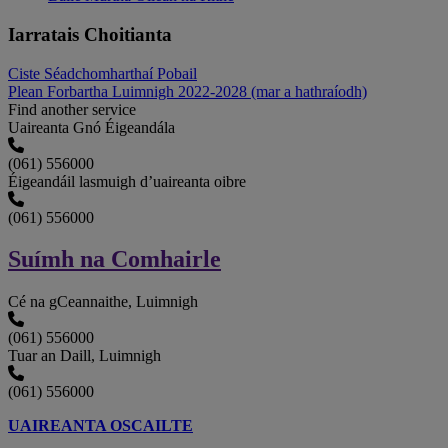
Iarratais Choitianta
Ciste Séadchomharthaí Pobail
Plean Forbartha Luimnigh 2022-2028 (mar a hathraíodh)
Find another service
Uaireanta Gnó Éigeandála
(061) 556000
Éigeandáil lasmuigh d’uaireanta oibre
(061) 556000
Suímh na Comhairle
Cé na gCeannaithe, Luimnigh
(061) 556000
Tuar an Daill, Luimnigh
(061) 556000
UAIREANTA OSCAILTE