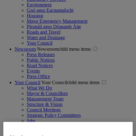
Environment
Gnó agus Eacnamaíocht
Housing
Major Emergency Management
Pleanáil agus Déanamh Áite
Roads and Travel
Water and Drainage
Your Council
Newsroom
Newsroomchild menu items
Press Releases
Public Notices
Road Notices
Events
Press Office
Your Council
Your Councilchild menu items
What We Do
Mayor & Councillors
Management Team
Structure & Vision
Council Meetings
Strategic Policy Committees
Jobs
Voting & Elections
Annual Report