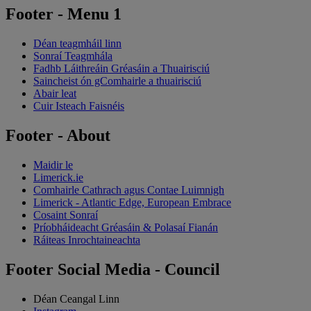
Footer - Menu 1
Déan teagmháil linn
Sonraí Teagmhála
Fadhb Láithreáin Gréasáin a Thuairisciú
Saincheist ón gComhairle a thuairisciú
Abair leat
Cuir Isteach Faisnéis
Footer - About
Maidir le
Limerick.ie
Comhairle Cathrach agus Contae Luimnigh
Limerick - Atlantic Edge, European Embrace
Cosaint Sonraí
Príobháideacht Gréasáin & Polasaí Fianán
Ráiteas Inrochtaineachta
Footer Social Media - Council
Déan Ceangal Linn