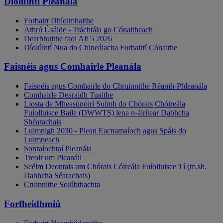
Díolúintí Pleanála
Forbairt Dhíolmhaithe
Athrú Úsáide - Tráchtála go Cónaitheach
Dearbhuithe faoi Alt 5 2026
Díolúintí Nua do Chineálacha Forbairtí Cónaithe
Faisnéis agus Comhairle Pleanála
Faisnéis agus Comhairle do Chruinnithe Réamh-Phleanála
Comhairle Dearaidh Tuaithe
Liosta de Mheasúnóirí Suímh do Chórais Chóireála
Fuíolluisce Baile (DWWTS) lena n-áirítear Dabhcha
Shéarachais
Luimnigh 2030 - Plean Eacnamaíoch agus Spáis do
Luimneach
Sonraíochtaí Pleanála
Treoir um Pleanáil
Scéim Deontais um Chórais Cóireála Fuíolluisce Tí (m.sh.
Dabhcha Séarachais)
Cruinnithe Solúbthachta
Forfheidhmiú