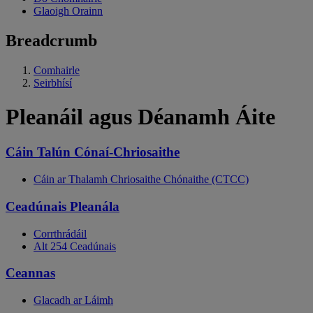
Glaoigh Orainn
Breadcrumb
Comhairle
Seirbhísí
Pleanáil agus Déanamh Áite
Cáin Talún Cónaí-Chriosaithe
Cáin ar Thalamh Chriosaithe Chónaithe (CTCC)
Ceadúnais Pleanála
Corrthrádáil
Alt 254 Ceadúnais
Ceannas
Glacadh ar Láimh