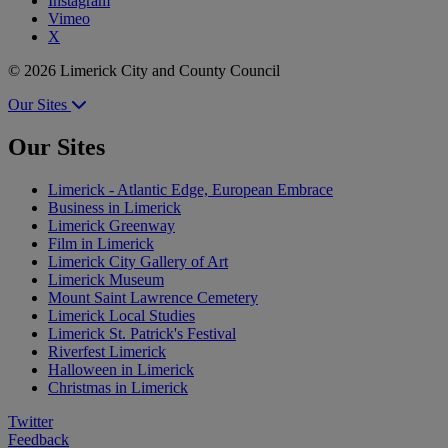
Instagram
Vimeo
X
© 2026 Limerick City and County Council
Our Sites
Our Sites
Limerick - Atlantic Edge, European Embrace
Business in Limerick
Limerick Greenway
Film in Limerick
Limerick City Gallery of Art
Limerick Museum
Mount Saint Lawrence Cemetery
Limerick Local Studies
Limerick St. Patrick's Festival
Riverfest Limerick
Halloween in Limerick
Christmas in Limerick
Twitter
Feedback