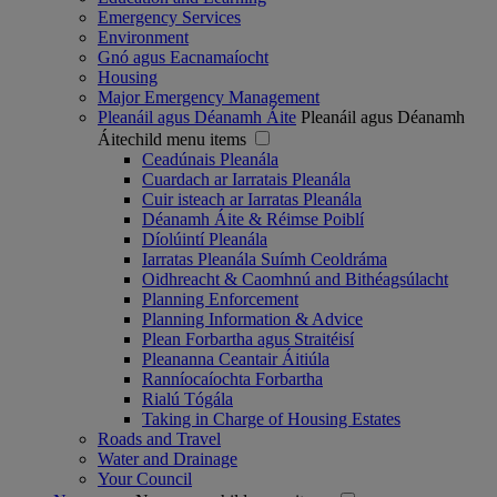
Emergency Services
Environment
Gnó agus Eacnamaíocht
Housing
Major Emergency Management
Pleanáil agus Déanamh Áite
Pleanáil agus Déanamh
Áitechild menu items
Ceadúnais Pleanála
Cuardach ar Iarratais Pleanála
Cuir isteach ar Iarratas Pleanála
Déanamh Áite & Réimse Poiblí
Díolúintí Pleanála
Iarratas Pleanála Suímh Ceoldráma
Oidhreacht & Caomhnú and Bithéagsúlacht
Planning Enforcement
Planning Information & Advice
Plean Forbartha agus Straitéisí
Pleananna Ceantair Áitiúla
Ranníocaíochta Forbartha
Rialú Tógála
Taking in Charge of Housing Estates
Roads and Travel
Water and Drainage
Your Council