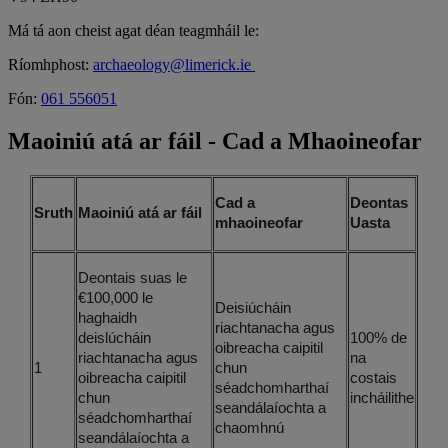
Má tá aon cheist agat déan teagmháil le:
Ríomhphost:
archaeology@limerick.ie
Fón:
061
556051
Maoiniú atá ar fáil - Cad a Mhaoineofar
Cad a
Deontas
Sruth
Maoiniú atá ar fáil
mhaoineofar
Uasta
Deontais suas le
€100,000 le
Deisiúcháin
haghaidh
riachtanacha agus
deislúcháin
100% de
oibreacha caipitil
riachtanacha agus
na
1
chun
oibreacha caipitil
costais
séadchomharthaí
chun
incháilithe
seandálaíochta a
séadchomharthaí
chaomhnú
seandálaíochta a