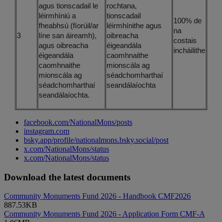
agus tionscadail le
rochtana,
léirmhíniú a
tionscadail
100% de
fheabhsú (fíorúil/ar
léirmhínithe agus
na
3
líne san áireamh),
oibreacha
costais
agus oibreacha
éigeandála
incháilithe
éigeandála
caomhnaithe
caomhnaithe
mionscála ag
mionscála ag
séadchomharthaí
séadchomharthaí
seandálaíochta
seandálaíochta.
facebook.com/NationalMons/posts
instagram.com
bsky.app/profile/nationalmons.bsky.social/post
x.com/NationalMons/status
x.com/NationalMons/status
Download the latest documents
Community Monuments Fund 2026 - Handbook CMF2026
887.53KB
Community Monuments Fund 2026 - Application Form CMF-A