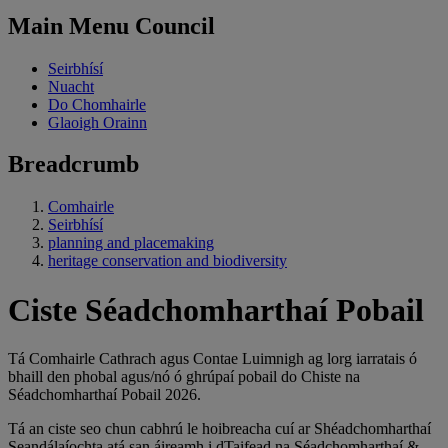
Main Menu Council
Seirbhísí
Nuacht
Do Chomhairle
Glaoigh Orainn
Breadcrumb
Comhairle
Seirbhísí
planning and placemaking
heritage conservation and biodiversity
Ciste Séadchomharthaí Pobail
Tá Comhairle Cathrach agus Contae Luimnigh ag lorg iarratais ó
bhaill den phobal agus/nó ó ghrúpaí pobail do Chiste na
Séadchomharthaí Pobail 2026.
Tá an ciste seo chun cabhrú le hoibreacha cuí ar Shéadchomharthaí
Seandálaíochta atá san áireamh i dTaifead na Séadchomharthaí &