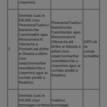
chaomhnú.
Deontais suas le
€30,000 chun
Pleananna/Tuairiscí
Pleananna/Tuairiscí
Bainistíochta
Bainistíochta
Caomhantais agus
Caomhnaithe agus
Mionsonraíocht
Mionsonraíocht
Oibreacha atá
100% de
Oibreacha a
dírithe ar bhearta a
na
2
Fhorbairt atá dírithe
aithint chun
costais
ar bhearta a aithint
séadchomharthaí
incháilithe
chun
seandálaíochta a
séadchomharthaí
chaomhnú agus ar
seandálaíochta a
rochtain phoiblí a
chaomhnú agus ar
fheabhsú
rochtain phoiblí a
fheabhsú.
Deontais suas le
€30,000 chun
Feabhsú
bonneagar rochtana
bonneagair