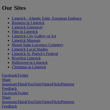
Our Sites
Limerick - Atlantic Edge, European Embrace
Business in Limerick
Limerick Greenway
Film in Limerick
Limerick City Gallery of Art
Limerick Museum
Mount Saint Lawrence Cemetery
Limerick Local Studies
Limerick St. Patrick's Festival
Riverfest Limerick
Halloween in Limerick
Christmas in Limerick
Facebook
Twitter
Share
Instagram
Tiktok
YouTube
Vimeo
Flickr
Pinterest
Feedback
Facebook
Twitter
Share
Instagram
Tiktok
YouTube
Vimeo
Flickr
Pinterest
Feedback