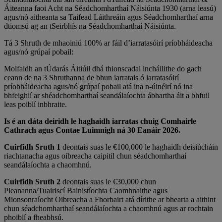
Áiteanna faoi Acht na Séadchomharthaí Náisiúnta 1930 (arna leasú)
agus/nó aitheanta sa Taifead Láithreáin agus Séadchomharthaí arna
dtiomsú ag an tSeirbhís na Séadchomharthaí Náisiúnta.
Tá 3 Shruth de mhaoiniú 100% ar fáil d’iarratasóirí príobháideacha
agus/nó grúpaí pobail:
Molfaidh an tÚdarás Áitiúil dhá thionscadal incháilithe do gach
ceann de na 3 Shruthanna de bhun iarratais ó iarratasóirí
príobháideacha agus/nó grúpaí pobail atá ina n-úinéirí nó ina
bhfeighlí ar shéadchomharthaí seandálaíochta ábhartha áit a bhfuil
leas poiblí inbhraite.
Is é an dáta deiridh le haghaidh iarratas chuig Comhairle
Cathrach agus Contae Luimnigh ná 30 Eanáir 2026.
Cuirfidh Sruth 1
deontais suas le €100,000 le haghaidh deisiúcháin
riachtanacha agus oibreacha caipitil chun séadchomharthaí
seandálaíochta a chaomhnú.
Cuirfidh Sruth 2
deontais suas le €30,000 chun
Pleananna/Tuairiscí Bainistíochta Caomhnaithe agus
Mionsonraíocht Oibreacha a Fhorbairt atá dírithe ar bhearta a aithint
chun séadchomharthaí seandálaíochta a chaomhnú agus ar rochtain
phoiblí a fheabhsú.