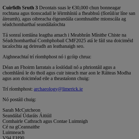
Cuirfidh Sruth 3
Deontais suas le €30,000 chun bonneagar
rochtana agus tionscadail le léirmhíniú a fheabhsú (fíorúil/ar líne san
áireamh), agus oibreacha éigeandála caomhnaithe mionscála ag
séadchomharthaí seandálaíochta
Tá sonraí iomlána leagtha amach i Meabhrán Mínithe Chiste na
Séadchomharthaí Comhphobail CMF2025 atá le fáil sna doiciméid
tacaíochta ag deireadh an leathanaigh seo.
Aighneachtaí trí ríomhphost nó i gcóip chrua:
Déan an Fhoirm Iarratais a íoslódail nó a phriontáil agus a
chomhlánú le do thoil agus cuir isteach mar aon le Ráiteas Modha
agus aon doiciméad eile a theastaíonn chuig:
Trí ríomhphost:
archaeology@limerick.ie
Nó postáil chuig:
Sarah McCutcheon
Seandálaí Údaráis Áitiúil
Comhairle Cathrach agus Contae Luimnigh
Cé na gCeannaithe
Luimneach
V94 EH90