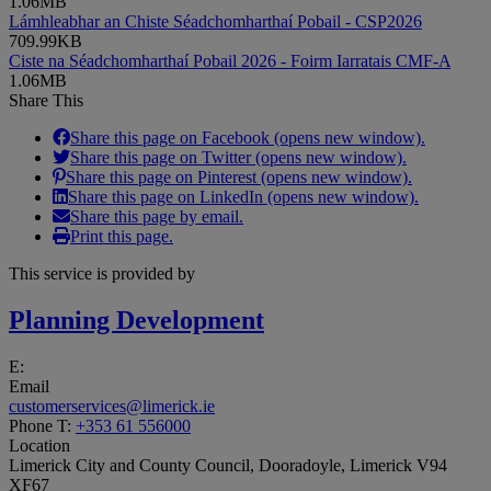
1.06MB
Lámhleabhar an Chiste Séadchomharthaí Pobail - CSP2026
709.99KB
Ciste na Séadchomharthaí Pobail 2026 - Foirm Iarratais CMF-A
1.06MB
Share This
Share this page on Facebook (opens new window).
Share this page on Twitter (opens new window).
Share this page on Pinterest (opens new window).
Share this page on LinkedIn (opens new window).
Share this page by email.
Print this page.
This service is provided by
Planning Development
E:
Email
customerservices@limerick.ie
Phone
T:
+353 61 556000
Location
Limerick City and County Council, Dooradoyle, Limerick V94
XF67