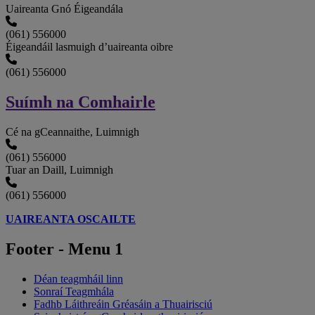
Uaireanta Gnó Éigeandála
(061) 556000
Éigeandáil lasmuigh d’uaireanta oibre
(061) 556000
Suímh na Comhairle
Cé na gCeannaithe, Luimnigh
(061) 556000
Tuar an Daill, Luimnigh
(061) 556000
UAIREANTA OSCAILTE
Footer - Menu 1
Déan teagmháil linn
Sonraí Teagmhála
Fadhb Láithreáin Gréasáin a Thuairisciú