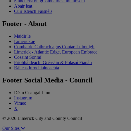
Saincheist ón gComhairle a thuairisciú
Abair leat
Cuir Isteach Faisnéis
Footer - About
Maidir le
Limerick.ie
Comhairle Cathrach agus Contae Luimnigh
Limerick - Atlantic Edge, European Embrace
Cosaint Sonraí
Príobháideacht Gréasáin & Polasaí Fianán
Ráiteas Inrochtaineachta
Footer Social Media - Council
Déan Ceangal Linn
Instagram
Vimeo
X
© 2026 Limerick City and County Council
Our Sites