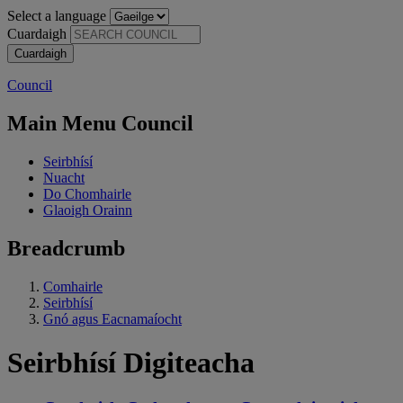
Select a language
Cuardaigh
Council
Main Menu Council
Seirbhísí
Nuacht
Do Chomhairle
Glaoigh Orainn
Breadcrumb
Comhairle
Seirbhísí
Gnó agus Eacnamaíocht
Seirbhísí Digiteacha