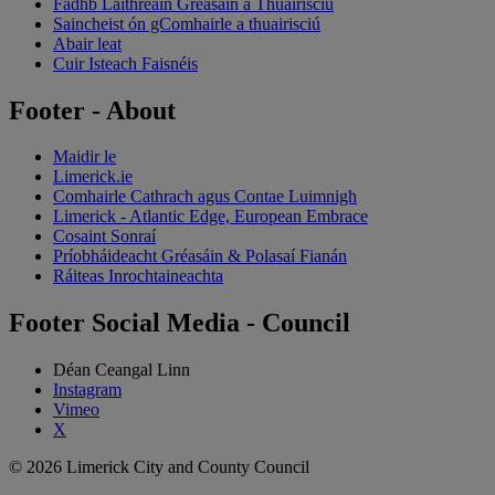
Fadhb Láithreáin Gréasáin a Thuairisciú
Saincheist ón gComhairle a thuairisciú
Abair leat
Cuir Isteach Faisnéis
Footer - About
Maidir le
Limerick.ie
Comhairle Cathrach agus Contae Luimnigh
Limerick - Atlantic Edge, European Embrace
Cosaint Sonraí
Príobháideacht Gréasáin & Polasaí Fianán
Ráiteas Inrochtaineachta
Footer Social Media - Council
Déan Ceangal Linn
Instagram
Vimeo
X
© 2026 Limerick City and County Council