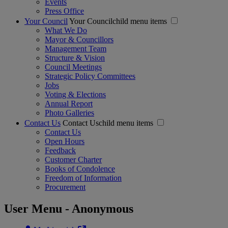
Events
Press Office
Your Council
Your Councilchild menu items
What We Do
Mayor & Councillors
Management Team
Structure & Vision
Council Meetings
Strategic Policy Committees
Jobs
Voting & Elections
Annual Report
Photo Galleries
Contact Us
Contact Uschild menu items
Contact Us
Open Hours
Feedback
Customer Charter
Books of Condolence
Freedom of Information
Procurement
User Menu - Anonymous