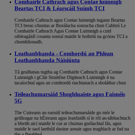
Comhairle Cathrach agus Contae luimnigh
Beartas TCI & Léarscáil Suímh TCI
Comhairle Cathrach agus Contae luimnigh tugann Beartas
TCI breac-chuntas ar fhorálacha sonracha chun Cabhrú Le
Comhairle Cathrach Agus Contae Luimnigh a cuid
oibleagáidí cosanta sonraí maidir le hoibriú na gcóras TCI a
chomhlíonadh.
Leathanbhanda - Comhordú an Phlean
Leathanbhanda Náisiúnta
Tá gealltanas tugtha ag Comhairle Cathrach agus Contae
Luimnigh i gClár Straitéise Digiteach Luimnigh 4 na
tacaíochtaí agus an comhordú riachtanach a sholáthar chun
Teileachumarsáid Shoghluaiste agus Faisnéis
5G
The Cuireann an earnáil teileachumarsáide go mór le
geilleagar na hÉireann agus leanfaidh sí le ról an-tábhachtach
a bheith aici maidir le cur ar chumas gnólachtaí fás, agus
maidir le saol laethúil daoine aonair agus teaghlach ar fud na
tíre a fheabhsú.