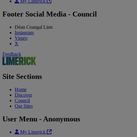
My Limerick
Footer Social Media - Council
Déan Ceangal Linn
Instagram
Vimeo
X
Feedback
Site Sections
Home
Discover
Council
Our Sites
User Menu - Anonymous
My Limerick