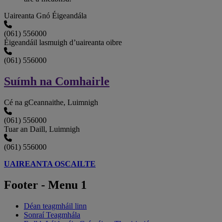
Uaireanta Gnó Éigeandála
(061) 556000
Éigeandáil lasmuigh d’uaireanta oibre
(061) 556000
Suímh na Comhairle
Cé na gCeannaithe, Luimnigh
(061) 556000
Tuar an Daill, Luimnigh
(061) 556000
UAIREANTA OSCAILTE
Footer - Menu 1
Déan teagmháil linn
Sonraí Teagmhála