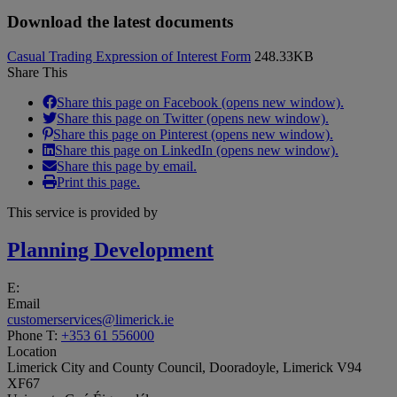
Download the latest documents
Casual Trading Expression of Interest Form
248.33KB
Share This
Share this page on Facebook (opens new window).
Share this page on Twitter (opens new window).
Share this page on Pinterest (opens new window).
Share this page on LinkedIn (opens new window).
Share this page by email.
Print this page.
This service is provided by
Planning Development
E:
Email
customerservices@limerick.ie
Phone
T:
+353 61 556000
Location
Limerick City and County Council, Dooradoyle, Limerick V94
XF67