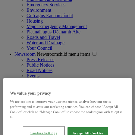
Emergency Services
Environment
Gnó agus Eacnamaíocht
Housing
Major Emergency Management
Pleanáil agus Déanamh Áite
Roads and Travel
Water and Drainage
Your Council
Newsroom
Newsroomchild menu items
Press Releases
Public Notices
Road Notices
Events
Press Office
Your Council
Your Councilchild menu items
What We Do
We value your privacy
Mayor & Councillors
We use cookies to improve your user experience, analyse how our site is
Management Team
performing and to assist our marketing activities. You can choose “Accept All
Structure & Vision
Cookies” or click on “Manage Cookies” to choose the cookies you wish to opt in
Council Meetings
to.
Strategic Policy Committees
Jobs
Voting & Elections
Cookies Settings
Accept All Cookies