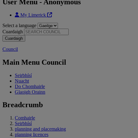
User Menu - Anonymous
My Limerick
Select a language
Cuardaigh
Council
Main Menu Council
Seirbhísí
Nuacht
Do Chomhairle
Glaoigh Orainn
Breadcrumb
Comhairle
Seirbhísí
planning and placemaking
planning licences