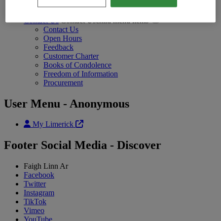
Annual Report
Photo Galleries
Contact Us
Contact Uschild menu items
Contact Us
Open Hours
Feedback
Customer Charter
Books of Condolence
Freedom of Information
Procurement
User Menu - Anonymous
My Limerick
Footer Social Media - Discover
Faigh Linn Ar
Facebook
Twitter
Instagram
TikTok
Vimeo
YouTube