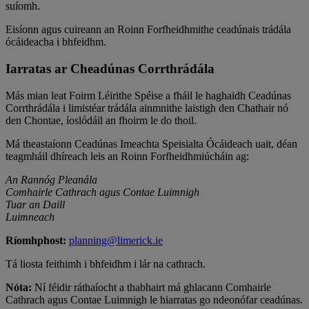
suíomh.
Eisíonn agus cuireann an Roinn Forfheidhmithe ceadúnais trádála
ócáideacha i bhfeidhm.
Iarratas ar Cheadúnas Corrthrádála
Más mian leat Foirm Léirithe Spéise a fháil le haghaidh Ceadúnas
Corrthrádála i limistéar trádála ainmnithe laistigh den Chathair nó
den Chontae, íoslódáil an fhoirm le do thoil.
Má theastaíonn Ceadúnas Imeachta Speisialta Ócáideach uait, déan
teagmháil dhíreach leis an Roinn Forfheidhmiúcháin ag:
An Rannóg Pleanála
Comhairle Cathrach agus Contae Luimnigh
Tuar an Daill
Luimneach
Ríomhphost:
planning@limerick.ie
Tá liosta feithimh i bhfeidhm i lár na cathrach.
Nóta:
Ní féidir ráthaíocht a thabhairt má ghlacann Comhairle
Cathrach agus Contae Luimnigh le hiarratas go ndeonófar ceadúnas.