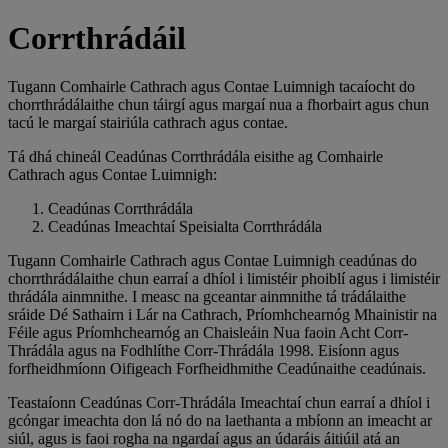
Corrthrádáil
Tugann Comhairle Cathrach agus Contae Luimnigh tacaíocht do
chorrthrádálaithe chun táirgí agus margaí nua a fhorbairt agus chun
tacú le margaí stairiúla cathrach agus contae.
Tá dhá chineál Ceadúnas Corrthrádála eisithe ag Comhairle
Cathrach agus Contae Luimnigh:
Ceadúnas Corrthrádála
Ceadúnas Imeachtaí Speisialta Corrthrádála
Tugann Comhairle Cathrach agus Contae Luimnigh ceadúnas do
chorrthrádálaithe chun earraí a dhíol i limistéir phoiblí agus i limistéir
thrádála ainmnithe. I measc na gceantar ainmnithe tá trádálaithe
sráide Dé Sathairn i Lár na Cathrach, Príomhchearnóg Mhainistir na
Féile agus Príomhchearnóg an Chaisleáin Nua faoin Acht Corr-
Thrádála agus na Fodhlíthe Corr-Thrádála 1998. Eisíonn agus
forfheidhmíonn Oifigeach Forfheidhmithe Ceadúnaithe ceadúnais.
Teastaíonn Ceadúnas Corr-Thrádála Imeachtaí chun earraí a dhíol i
gcóngar imeachta don lá nó do na laethanta a mbíonn an imeacht ar
siúl, agus is faoi rogha na ngardaí agus an údaráis áitiúil atá an