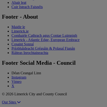
Abair leat
Cuir Isteach Faisnéis
Footer - About
Maidir le
Limerick.ie
Comhairle Cathrach agus Contae Luimnigh
Limerick - Atlantic Edge, European Embrace
Cosaint Sonraí
Príobháideacht Gréasáin & Polasaí Fianán
Ráiteas Inrochtaineachta
Footer Social Media - Council
Déan Ceangal Linn
Instagram
Vimeo
X
© 2026 Limerick City and County Council
Our Sites