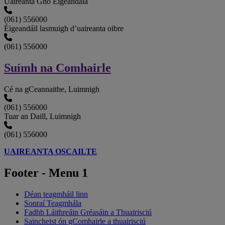
Uaireanta Gnó Éigeandála
(061) 556000
Éigeandáil lasmuigh d’uaireanta oibre
(061) 556000
Suímh na Comhairle
Cé na gCeannaithe, Luimnigh
(061) 556000
Tuar an Daill, Luimnigh
(061) 556000
UAIREANTA OSCAILTE
Footer - Menu 1
Déan teagmháil linn
Sonraí Teagmhála
Fadhb Láithreáin Gréasáin a Thuairisciú
Saincheist ón gComhairle a thuairisciú